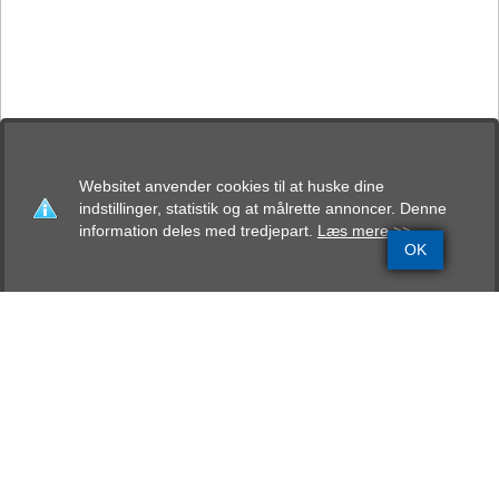
Websitet anvender cookies til at huske dine
indstillinger, statistik og at målrette annoncer. Denne
information deles med tredjepart.
Læs mere >>
OK
Grundinfo
Stamtavle
Avlskåring
Mentalbeskrivelse
Resultater