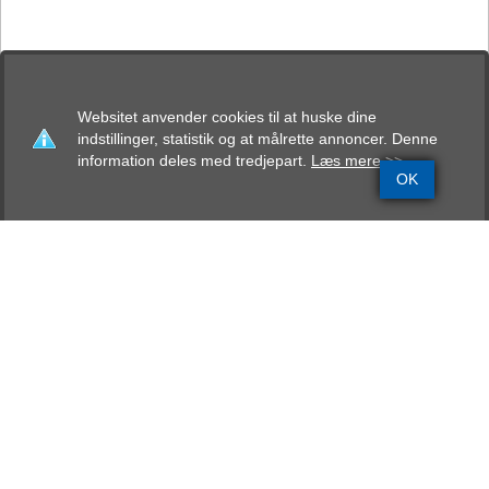
Websitet anvender cookies til at huske dine
indstillinger, statistik og at målrette annoncer. Denne
information deles med tredjepart.
Læs mere >>
OK
Grundinfo
Stamtavle
Avlskåring
Mentalbeskrivelse
Resultater
Anja