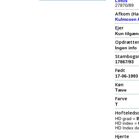
Lotus
27870/89
Afkom (Hal
Kulmosen
Ejer
Kun tilgæn
Opdrætte
Ingen info
Stambogs
17867/93
Født
17-06-1993
Køn
Tæve
Farve
T
Hofteledsd
HD grad =
HD index =
HD Index d
Hjerte