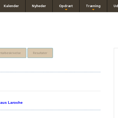
Kalender
Nyheder
Opdræt
Træning
Ud
+
+
talbeskrivelse
Resultater
haus Laroche