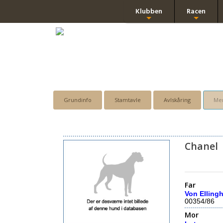
Klubben
Racen
+
+
Grundinfo
Stamtavle
Avlskåring
Men
Chanel
Far
Von Elling
00354/86
Mor