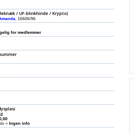
eknæk / UF-blinkhinde / Krypto)
 Amanda
, 16606/96
gelig for medlemmer
r
nummer
ysplasi
B2
0,00
ato =
Ingen info