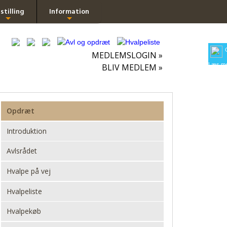
stilling
Information
+
+
MEDLEMSLOGIN »
Læs me
BLIV MEDLEM »
Opdræt
Introduktion
Avlsrådet
Hvalpe på vej
Hvalpeliste
Hvalpekøb