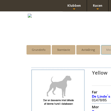
Klubben
Racen
+
+
Grundinfo
Stamtavle
Avlskåring
Men
Yellow
Far
De Linde´s
01478/85
Mor