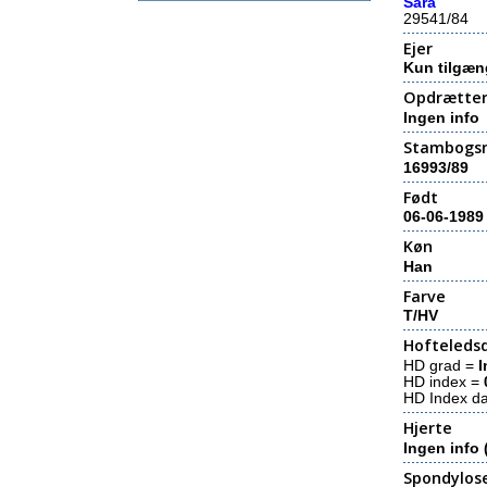
Sara
29541/84
Ejer
Kun tilgæn
Opdrætte
Ingen info
Stambogs
16993/89
Født
06-06-1989
Køn
Han
Farve
T/HV
Hofteledsd
HD grad =
I
HD index =
HD Index d
Hjerte
Ingen info 
Spondylos