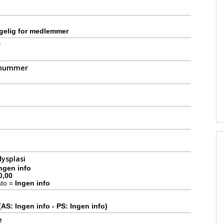
gelig for medlemmer
r
nummer
ysplasi
ngen info
0,00
ato =
Ingen info
(AS: Ingen info - PS: Ingen info)
e