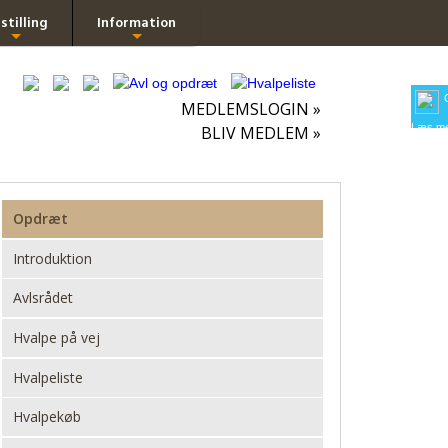
stilling
Information
+
+
MEDLEMSLOGIN »
Læs me
BLIV MEDLEM »
Opdræt
Introduktion
Avlsrådet
Hvalpe på vej
Hvalpeliste
Hvalpekøb