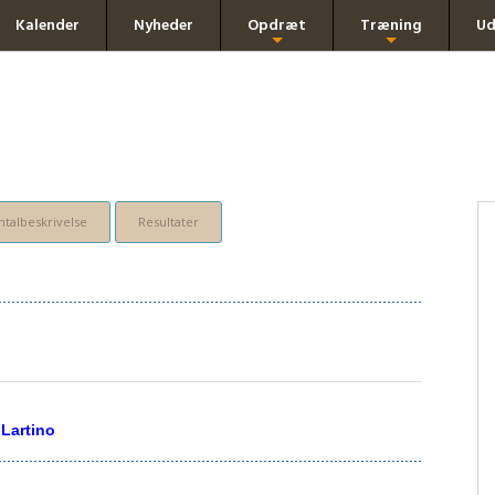
Kalender
Nyheder
Opdræt
Træning
Ud
+
+
talbeskrivelse
Resultater
 Lartino