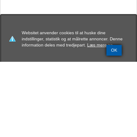
Websitet anvender cookies til at huske dine
indstillinger, statistik og at målrette annoncer. Denne
information deles med tredjepart.
Læs mere >>
OK
Grundinfo
Stamtavle
Avlskåring
Mentalbeskrivelse
Resultater
Clarisa