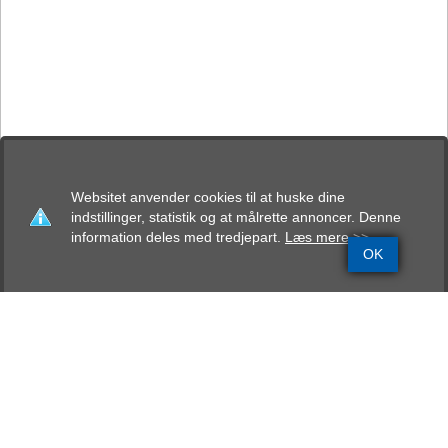
Websitet anvender cookies til at huske dine
indstillinger, statistik og at målrette annoncer. Denne
information deles med tredjepart.
Læs mere >>
OK
Grundinfo
Stamtavle
Avlskåring
Mentalbeskrivelse
Resultater