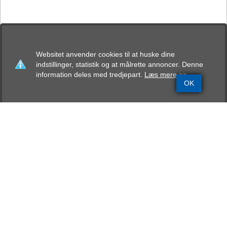
Websitet anvender cookies til at huske dine
indstillinger, statistik og at målrette annoncer. Denne
information deles med tredjepart.
Læs mere >>
OK
Grundinfo
Stamtavle
Avlskåring
Mentalbeskrivelse
Resultater
Klabauterheims Vinca