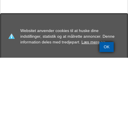
Websitet anvender cookies til at huske dine
indstillinger, statistik og at målrette annoncer. Denne
information deles med tredjepart.
Læs mere >>
OK
Grundinfo
Stamtavle
Avlskåring
Mentalbeskrivelse
Resultater
Klabauterheims Wunka