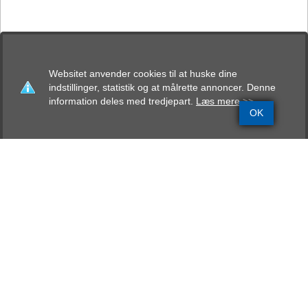
Websitet anvender cookies til at huske dine
indstillinger, statistik og at målrette annoncer. Denne
information deles med tredjepart.
Læs mere >>
OK
Grundinfo
Stamtavle
Avlskåring
Mentalbeskrivelse
Resultater
Anaïs von Miroche