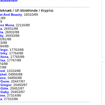
hatzkästlein
eknæk / UF-blinkhinde / Krypto)
st And Beauty
, 18310/89
1/89
89
ens Mona
, 22116/88
ca
, 26931/88
ta
, 26932/88
dy
, 26933/88
20281/88
83/88
284/88
 Ingo
, 17763/88
 Inky
, 17764/88
 Ilona
, 17765/88
 Isa
, 17767/88
74/88
77/88
und
, 11524/88
chel
, 04855/88
rco
, 04856/88
s Gorm
, 20447/87
 Gregor
, 20450/87
 Gitte
, 20452/87
s Gaby
, 20453/87
ine
, 27314/86
ka
, 27315/86