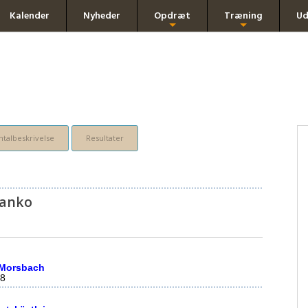
Kalender
Nyheder
Opdræt
Træning
Ud
+
+
talbeskrivelse
Resultater
Janko
 Morsbach
8