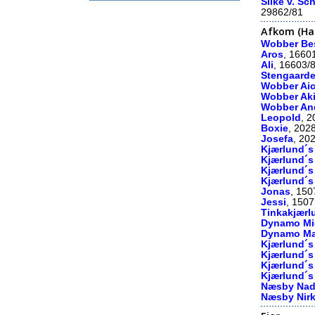
Silke v. Sc
29862/81
Afkom (Hal
Wobber Be
Aros
, 1660
Ali
, 16603/
Stengaard
Wobber Ai
Wobber Aki
Wobber An
Leopold
, 
Boxie
, 202
Josefa
, 20
Kjærlund´s
Kjærlund´s
Kjærlund´s
Kjærlund´s
Jonas
, 150
Jessi
, 150
Tinkakjærl
Dynamo Mi
Dynamo Ma
Kjærlund´
Kjærlund´s
Kjærlund´s
Kjærlund´
Næsby Nad
Næsby Nir