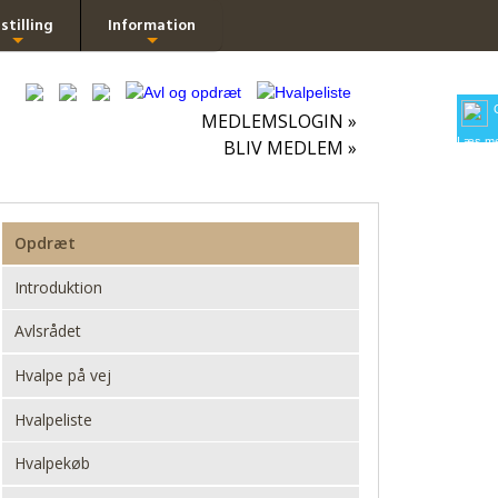
stilling
Information
+
+
MEDLEMSLOGIN »
Læs me
BLIV MEDLEM »
Opdræt
Introduktion
Avlsrådet
Hvalpe på vej
Hvalpeliste
Hvalpekøb