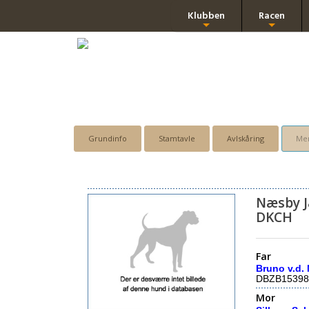
Klubben
Racen
+
+
Grundinfo
Stamtavle
Avlskåring
Men
Næsby 
DKCH
Far
Bruno v.d.
DBZB15398
Mor