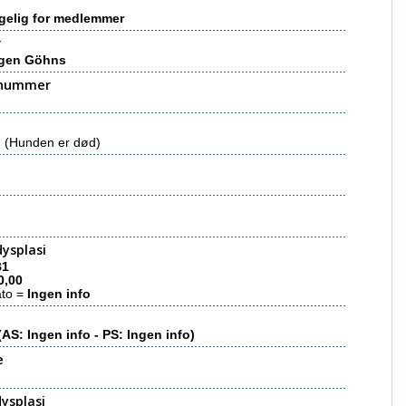
gelig for medlemmer
r
rgen Göhns
nummer
(Hunden er død)
ysplasi
B1
0,00
ato =
Ingen info
(AS: Ingen info - PS: Ingen info)
e
ysplasi