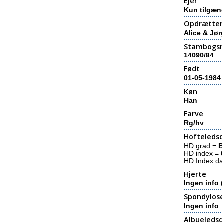
Ejer
Kun tilgæn
Opdrætte
Alice & Jø
Stambogs
14090/84
Født
01-05-1984
Køn
Han
Farve
Rg/hv
Hofteledsd
HD grad =
HD index =
HD Index d
Hjerte
Ingen info 
Spondylos
Ingen info
Albueledsd