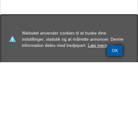
Websitet anvender cookies til at huske dine
indstillinger, statistik og at målrette annoncer. Denne
information deles med tredjepart.
Læs mere >>
OK
Grundinfo
Stamtavle
Avlskåring
Mentalbeskrivelse
Resultater
Sehard Ursin