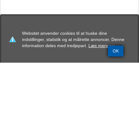
Websitet anvender cookies til at huske dine
indstillinger, statistik og at målrette annoncer. Denne
information deles med tredjepart.
Læs mere >>
OK
Grundinfo
Stamtavle
Avlskåring
Mentalbeskrivelse
Resultater
Ango