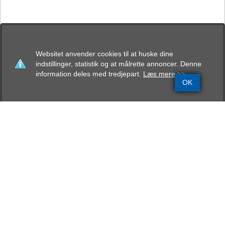
Websitet anvender cookies til at huske dine
indstillinger, statistik og at målrette annoncer. Denne
information deles med tredjepart.
Læs mere >>
OK
Grundinfo
Stamtavle
Avlskåring
Mentalbeskrivelse
Resultater
Aston