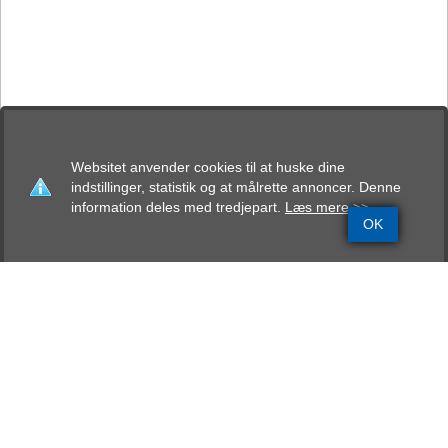
Websitet anvender cookies til at huske dine
indstillinger, statistik og at målrette annoncer. Denne
information deles med tredjepart.
Læs mere >>
OK
Grundinfo
Stamtavle
Avlskåring
Mentalbeskrivelse
Resultater