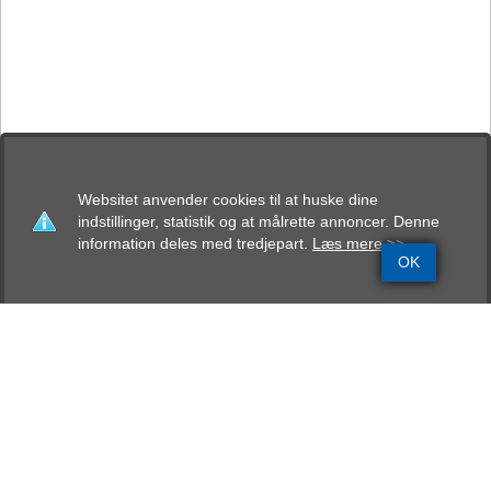
Websitet anvender cookies til at huske dine
indstillinger, statistik og at målrette annoncer. Denne
information deles med tredjepart.
Læs mere >>
OK
Grundinfo
Stamtavle
Avlskåring
Mentalbeskrivelse
Resultater