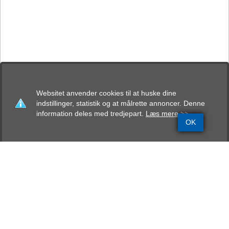
Websitet anvender cookies til at huske dine
indstillinger, statistik og at målrette annoncer. Denne
information deles med tredjepart.
Læs mere >>
OK
Grundinfo
Stamtavle
Avlskåring
Mentalbeskrivelse
Resultater