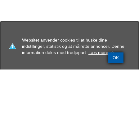
Websitet anvender cookies til at huske dine
indstillinger, statistik og at målrette annoncer. Denne
information deles med tredjepart.
Læs mere >>
OK
Grundinfo
Stamtavle
Avlskåring
Mentalbeskrivelse
Resultater