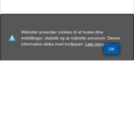
Websitet anvender cookies til at huske dine
indstillinger, statistik og at målrette annoncer. Denne
information deles med tredjepart.
Læs mere >>
OK
Grundinfo
Stamtavle
Avlskåring
Mentalbeskrivelse
Resultater
Kallesøe´s Hardü