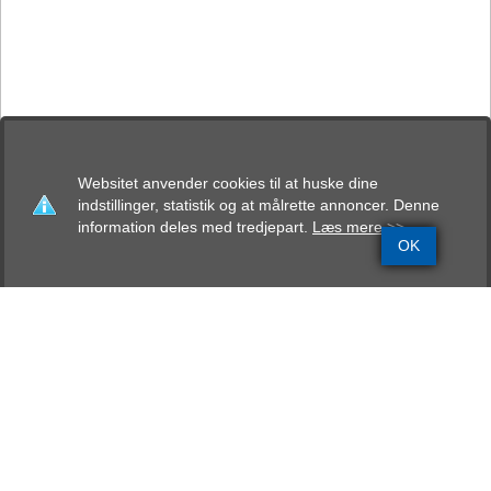
Websitet anvender cookies til at huske dine
indstillinger, statistik og at målrette annoncer. Denne
information deles med tredjepart.
Læs mere >>
OK
Grundinfo
Stamtavle
Avlskåring
Mentalbeskrivelse
Resultater