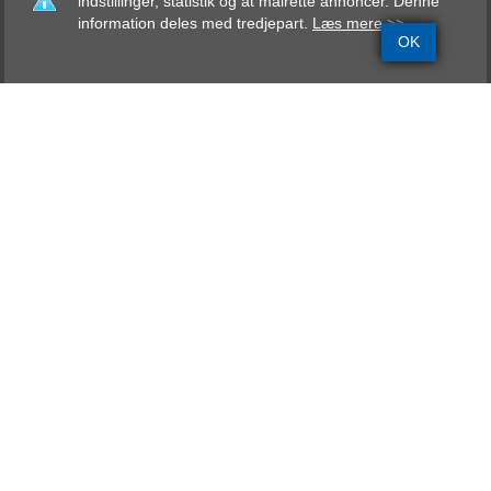
indstillinger, statistik og at målrette annoncer. Denne
information deles med tredjepart.
Læs mere >>
OK
Grundinfo
Stamtavle
Avlskåring
Mentalbeskrivelse
Resultater
Von Toppidan Boss
DEVDHCH, DKCH
UHP, Bp-B, FP
Far
Von Ellinghaus Laroche
00354/86