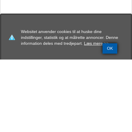
Websitet anvender cookies til at huske dine
indstillinger, statistik og at målrette annoncer. Denne
information deles med tredjepart.
Læs mere >>
OK
Grundinfo
Stamtavle
Avlskåring
Mentalbeskrivelse
Resultater
Von Aska-Box Genna