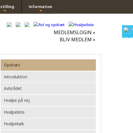
stilling
Information
+
+
MEDLEMSLOGIN »
Læs me
BLIV MEDLEM »
Opdræt
Introduktion
Avlsrådet
Hvalpe på vej
Hvalpeliste
Hvalpekøb