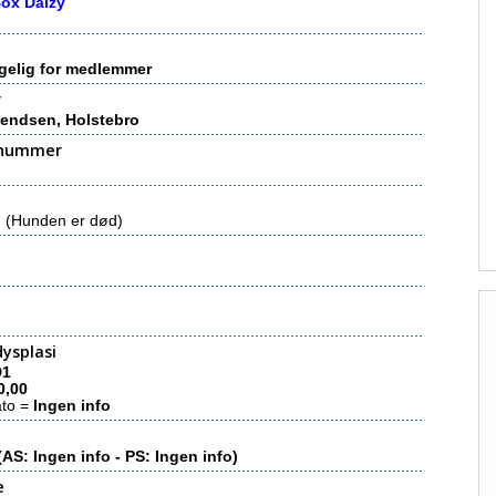
ox Daizy
gelig for medlemmer
r
vendsen, Holstebro
nummer
(Hunden er død)
ysplasi
D1
0,00
ato =
Ingen info
(AS: Ingen info - PS: Ingen info)
e