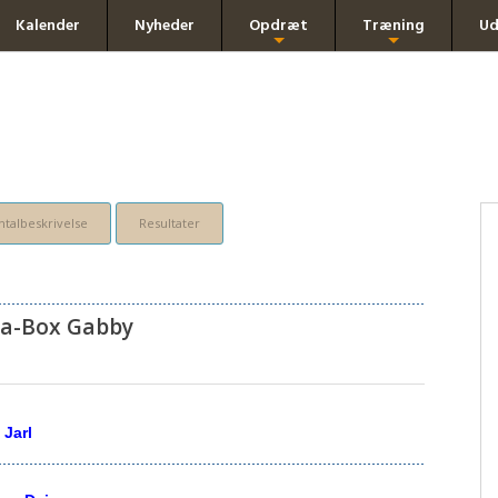
Kalender
Nyheder
Opdræt
Træning
Ud
+
+
talbeskrivelse
Resultater
ka-Box Gabby
 Jarl