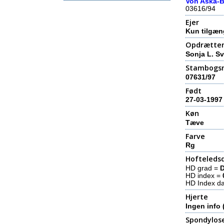
Von Aska-B
03616/94
Ejer
Kun tilgæn
Opdrætte
Sonja L. S
Stambogs
07631/97
Født
27-03-1997
Køn
Tæve
Farve
Rg
Hofteledsd
HD grad =
HD index =
HD Index d
Hjerte
Ingen info 
Spondylos