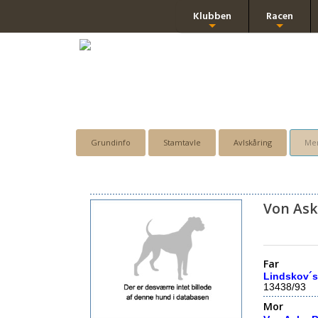
Klubben
Racen
+
+
Grundinfo
Stamtavle
Avlskåring
Men
Von As
Far
Lindskov´s
13438/93
Mor