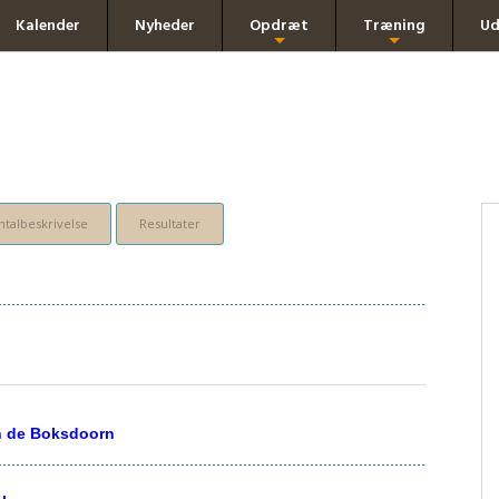
Kalender
Nyheder
Opdræt
Træning
Ud
+
+
talbeskrivelse
Resultater
n de Boksdoorn