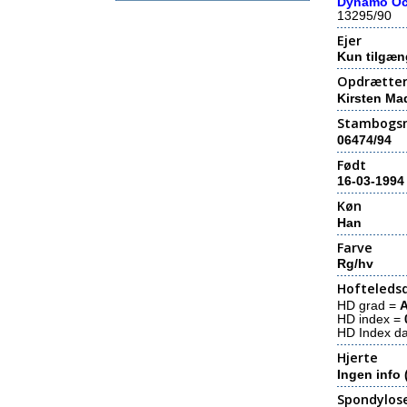
Dynamo O
13295/90
Ejer
Kun tilgæn
Opdrætte
Kirsten Ma
Stambogs
06474/94
Født
16-03-1994
Køn
Han
Farve
Rg/hv
Hofteledsd
HD grad =
HD index =
HD Index d
Hjerte
Ingen info 
Spondylos