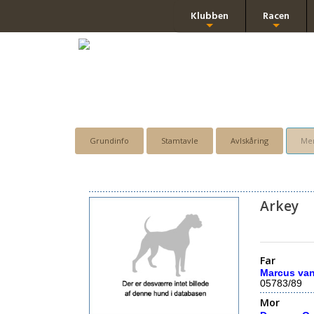
Klubben
Racen
+
+
Grundinfo
Stamtavle
Avlskåring
Men
Arkey
Far
Marcus va
05783/89
Mor