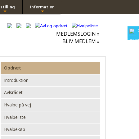
stilling
Information
+
+
MEDLEMSLOGIN »
Læs me
BLIV MEDLEM »
Opdræt
Introduktion
Avlsrådet
Hvalpe på vej
Hvalpeliste
Hvalpekøb