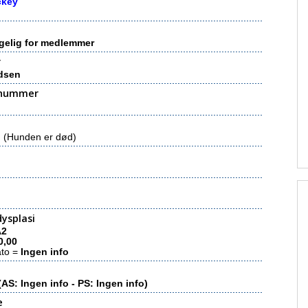
ckey
gelig for medlemmer
r
dsen
nummer
(Hunden er død)
ysplasi
A2
0,00
ato =
Ingen info
(AS: Ingen info - PS: Ingen info)
e