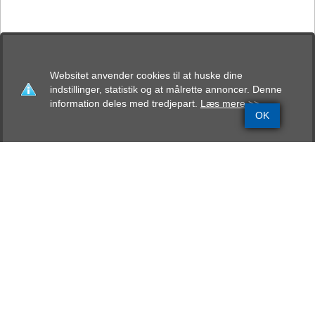
Websitet anvender cookies til at huske dine
indstillinger, statistik og at målrette annoncer. Denne
information deles med tredjepart.
Læs mere >>
OK
Grundinfo
Stamtavle
Avlskåring
Mentalbeskrivelse
Resultater
Von Ellinghaus Hector