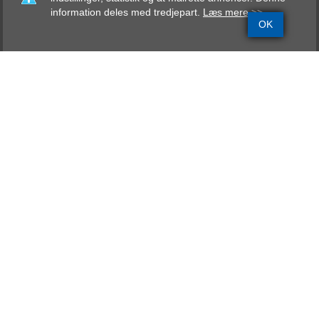
information deles med tredjepart.
Læs mere >>
OK
Grundinfo
Stamtavle
Avlskåring
Mentalbeskrivelse
Resultater
Gaio von Monsalvat
DEVDHCH, DKCH
AK, ZTP, BK-KLV, AD,
IPO-1, FP, VPG-2, VPG-3
Far
Pierce De La Tour Couronneé