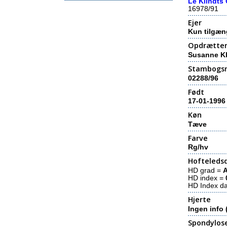
Le Klindts 
16978/91
Ejer
Kun tilgæn
Opdrætte
Susanne Kl
Stambogs
02288/96
Født
17-01-1996
Køn
Tæve
Farve
Rg/hv
Hofteledsd
HD grad =
HD index =
HD Index d
Hjerte
Ingen info 
Spondylos