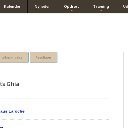
Kalender
Nyheder
Opdræt
Træning
Ud
+
+
talbeskrivelse
Resultater
dts Ghia
haus Laroche