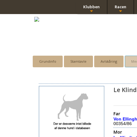
Klubben
Racen
+
+
Grundinfo
Stamtavle
Avlskåring
Men
Le Klin
Far
Von Elling
00354/86
Mor