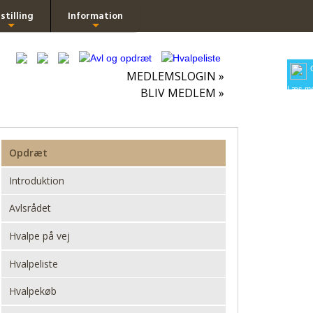
stilling
Information
+
+
MEDLEMSLOGIN »
Læs me
BLIV MEDLEM »
Opdræt
Introduktion
Avlsrådet
Hvalpe på vej
Hvalpeliste
Hvalpekøb