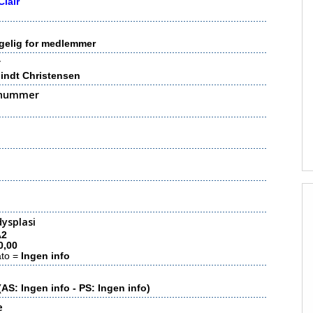
Clair
gelig for medlemmer
r
indt Christensen
nummer
ysplasi
A2
0,00
ato =
Ingen info
(AS: Ingen info - PS: Ingen info)
e