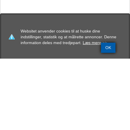
Websitet anvender cookies til at huske dine
indstillinger, statistik og at målrette annoncer. Denne
information deles med tredjepart.
Læs mere >>
OK
Grundinfo
Stamtavle
Avlskåring
Mentalbeskrivelse
Resultater
Bessie