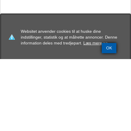
Websitet anvender cookies til at huske dine
indstillinger, statistik og at målrette annoncer. Denne
information deles med tredjepart.
Læs mere >>
OK
Grundinfo
Stamtavle
Avlskåring
Mentalbeskrivelse
Resultater
Dina