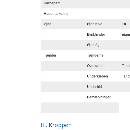
Kæbeparti
Hagemarkering
Øjne
Øjenfarve
1b
Blinkhinder
pigm
Øjenlåg
Tænder
Tænderne
Overkæben
Tand
Underkæben
Tand
Underbid
Bemærkninger
III. Kroppen