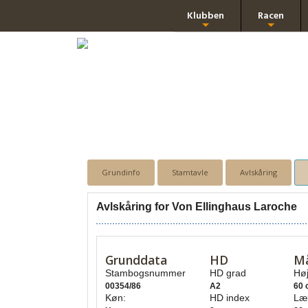
Klubben
Racen
+
+
Grundinfo
Stamtavle
Avlskåring
Avlskåring for Von Ellinghaus Laroche
Grunddata
HD
M
Stambogsnummer
HD grad
Høj
00354/86
A2
60 
Køn:
HD index
Læ