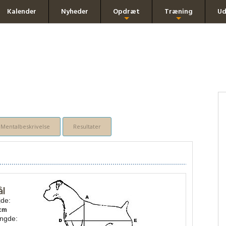
Kalender
Nyheder
Opdræt
Træning
Ud
+
+
Mentalbeskrivelse
Resultater
ål
de:
cm
ngde: