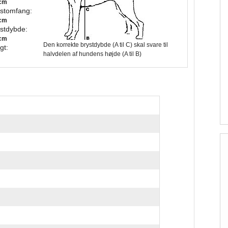
cm
stomfang:
cm
stdybde:
cm
Den korrekte brystdybde (A til C) skal svare til
gt:
halvdelen af hundens højde (A til B)