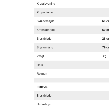
Kropsbygning
Proportioner
Skulderhøjde
60 c
Kropslængde
60 c
Brystdybde
28 c
Brystomfang
79 c
Vægt
kg
Hals
Ryggen
Forbryst
Brystdybde
Underbryst