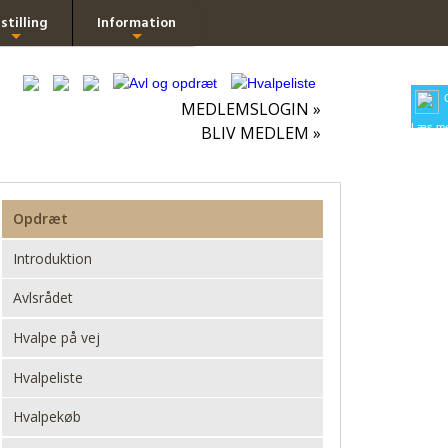
stilling
Information
+
+
MEDLEMSLOGIN »
Læs me
BLIV MEDLEM »
Opdræt
Introduktion
Avlsrådet
Hvalpe på vej
Hvalpeliste
Hvalpekøb