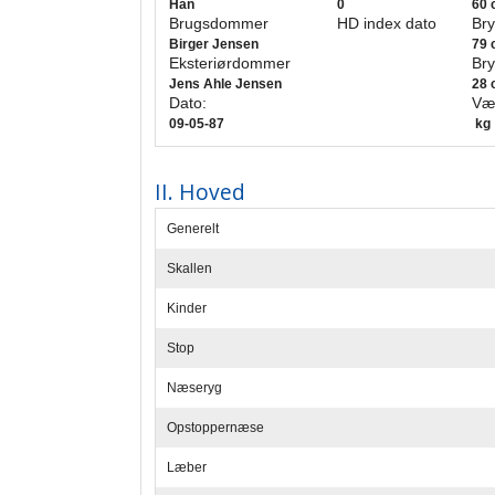
Han
0
60 
Brugsdommer
HD index dato
Bry
Birger Jensen
79 
Eksteriørdommer
Bry
Jens Ahle Jensen
28 
Dato:
Væ
09-05-87
kg
II. Hoved
Generelt
Skallen
Kinder
Stop
Næseryg
Opstoppernæse
Læber