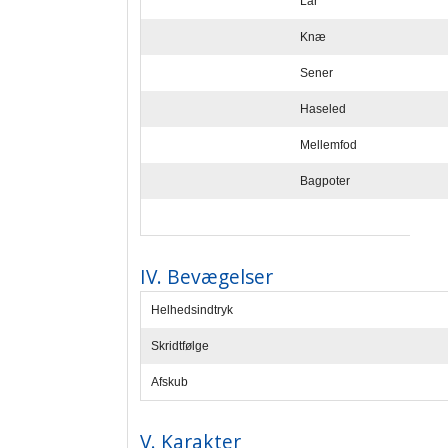
Lår
Knæ
Sener
Haseled
Mellemfod
Bagpoter
IV. Bevægelser
Helhedsindtryk
Skridtfølge
Afskub
V. Karakter