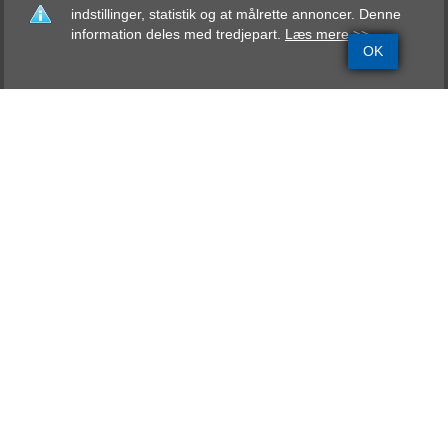
indstillinger, statistik og at målrette annoncer. Denne
information deles med tredjepart.
Læs mere >>
OK
Grundinfo
Stamtavle
Avlskåring
Mentalbeskrivelse
Resultater
Der findes desværre ikke avlskåri
på denne hund i avlsdat